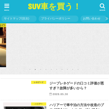
SUV車を買う！
menu
search
SUV車の乗り心地が良いものを人気ランキングでオススメ比較
S
サイトマップ(目次)
プライバシーポリシー
お問い合わせ
など)
SUV車とは？(オススメなど)
レネゲード
ジープレネゲードの口コミ評価が悪
すぎ？故障が多いから？
2020.05.30
ハリアー
ハリアーで車中泊の方法や改造のブ