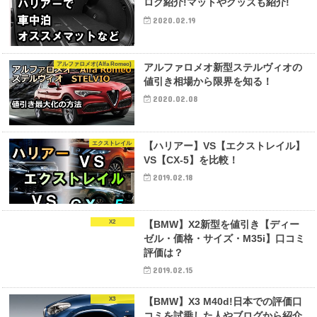
ログ紹介!マットやグッズも紹介!
2020.02.19
アルファロメオ(Alfa Romeo)
アルファロメオ新型ステルヴィオの
値引き相場から限界を知る！
2020.02.08
エクストレイル
【ハリアー】VS【エクストレイル】
VS【CX-5】を比較！
2019.02.18
X2
【BMW】X2新型を値引き【ディー
ゼル・価格・サイズ・M35i】口コミ
評価は？
2019.02.15
X3
【BMW】X3 M40d!日本での評価口
コミを試乗した人やブログから紹介