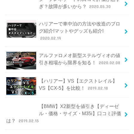
ぎ？故障が多いから？
2020.05.30
ハリアーで車中泊の方法や改造のブロ
グ紹介!マットやグッズも紹介!
2020.02.19
アルファロメオ新型ステルヴィオの値
引き相場から限界を知る！
2020.02.08
【ハリアー】VS【エクストレイル】
VS【CX-5】を比較！
2019.02.18
【BMW】X2新型を値引き【ディーゼ
ル・価格・サイズ・M35i】口コミ評価
は？
2019.02.15