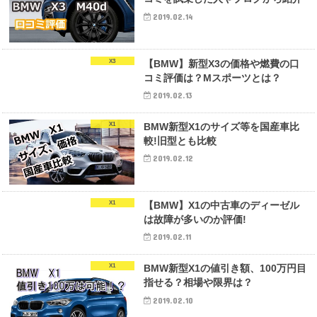
2019.02.14
X3
【BMW】新型X3の価格や燃費の口
コミ評価は？Mスポーツとは？
2019.02.13
X1
BMW新型X1のサイズ等を国産車比
較!旧型とも比較
2019.02.12
X1
【BMW】X1の中古車のディーゼル
は故障が多いのか評価!
2019.02.11
X1
BMW新型X1の値引き額、100万円目
指せる？相場や限界は？
2019.02.10