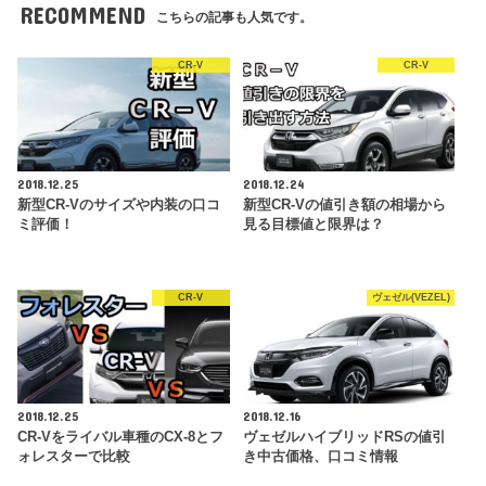
RECOMMEND
こちらの記事も人気です。
CR-V
CR-V
2018.12.25
2018.12.24
新型CR-Vのサイズや内装の口コ
新型CR-Vの値引き額の相場から
ミ評価！
見る目標値と限界は？
CR-V
ヴェゼル(VEZEL)
2018.12.25
2018.12.16
CR-Vをライバル車種のCX-8とフ
ヴェゼルハイブリッドRSの値引
ォレスターで比較
き中古価格、口コミ情報