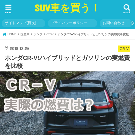
SUV車を買う！
menu
search
サイトマップ(目次)
プライバシーポリシー
お問い合わせ
HOME
国産車
ホンダ
CR-V
ホンダCR-V!ハイブリッドとガソリンの実燃費を比較
2018.12.26
CR-V
ホンダCR-V!ハイブリッドとガソリンの実燃費
を比較