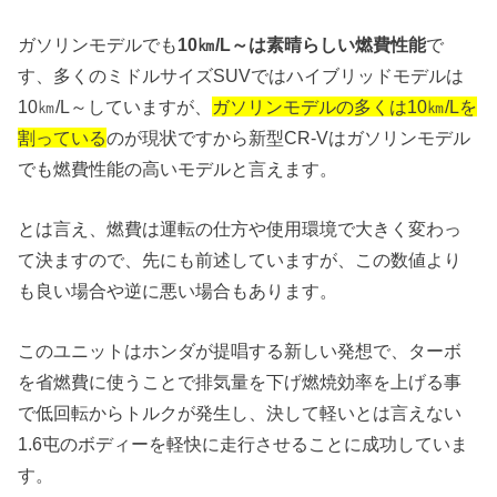
ガソリンモデルでも
10㎞/L～は素晴らしい燃費性能
で
す、多くのミドルサイズSUVではハイブリッドモデルは
10㎞/L～していますが、
ガソリンモデルの多くは10㎞/Lを
割っている
のが現状ですから新型CR-Vはガソリンモデル
でも燃費性能の高いモデルと言えます。
とは言え、燃費は運転の仕方や使用環境で大きく変わっ
て決ますので、先にも前述していますが、この数値より
も良い場合や逆に悪い場合もあります。
このユニットはホンダが提唱する新しい発想で、ターボ
を省燃費に使うことで排気量を下げ燃焼効率を上げる事
で低回転からトルクが発生し、決して軽いとは言えない
1.6屯のボディーを軽快に走行させることに成功していま
す。