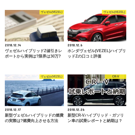
ヴェゼル(VEZEL)
ヴェゼル(VEZEL)
2018.12.14
2018.12.6
ヴェゼルハイブリッドZ値引きレ
ホンダヴェゼル(VEZEL)ハイブリ
ポートから実例は?限界は30万?
ッドZの口コミ評価
ヴェゼル(VEZEL)
CR-V
2018.12.17
2018.12.26
新型ヴェゼルハイブリッドの燃費
新型CR-Vハイブリッド・ガソリ
の実際は?燃費向上させる方法
ン車の試乗レポートと納期は？