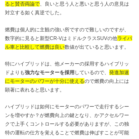
ると賛否両論で
、良いと思う人と悪いと思う人の意見は
対立する如く真逆でした。
燃費は個人的に主観の強い所ですので難しいのですが、
数字的に見ると新型CR-VはミドルクラスSUVの他
ライバ
ル車と比較して燃費は良い
数値が出ていると思います。
特にハイブリッドは、他メーカーの採用するハイブリッ
ドよりも
強力なモーターを採用
しているので、
発進加速
にモーターのパワーが十分に使える
ので燃費の向上には
顕著に表れると思います。
ハイブリッドは如何にモーターのパワーで走行するシー
ンを増やすか？が燃費向上の鍵となり、かアクセルワー
クで上手くコントロールする必要がありますが、この独
特の運転の仕方を覚えることで燃費は伸ばすことが可能