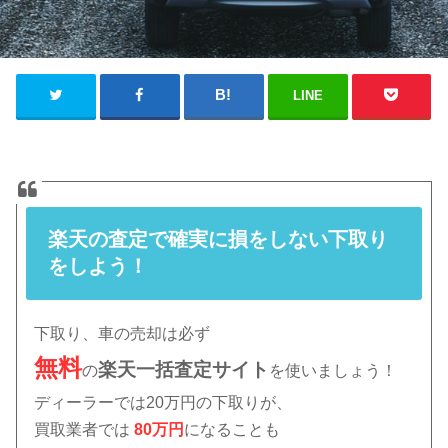
LINE
楽天の査定で確実に損をしない下取り
をしよう！
下取り、車の売却は必ず
無料
楽天
一括査定サイト
の
を使いましょう！
ディーラーでは20万円の下取りが、
買取業者では
80万円
になることも