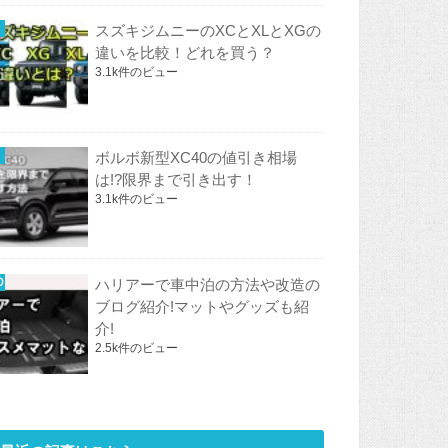
スズキジムニーのXCとXLとXGの
違いを比較！どれを買う？
3.1k件のビュー
ボルボ新型XC40の値引き相場
は!?限界まで引き出す！
3.1k件のビュー
ハリアーで車中泊の方法や改造の
ブログ紹介!マットやグッズも紹
介!
2.5k件のビュー