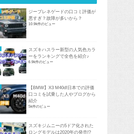
ジープレネゲードの口コミ評価が
悪すぎ？故障が多いから？
10.9k件のビュー
スズキハスラー新型の人気色カラ
ーをランキングで全色を紹介♪
6.9k件のビュー
【BMW】X3 M40d!日本での評価
口コミを試乗した人やブログから
紹介
5k件のビュー
スズキジムニーの5ドア化された
ロングモデルは2020年の発売!?