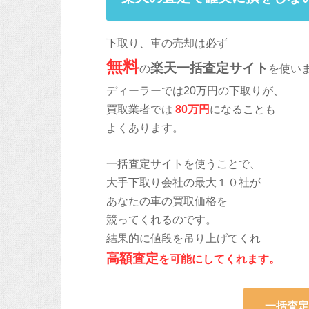
下取り、車の売却は必ず
無料
楽天
一括査定サイト
の
を使い
ディーラーでは20万円の下取りが、
買取業者では
80万円
になることも
よくあります。
一括査定サイトを使うことで、
大手下取り会社の最大１０社
が
あなたの車の買取価格を
競ってくれるのです。
結果的に値段を吊り上げてくれ
高額査定
を可能にしてくれます。
一括査定