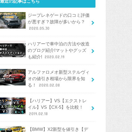
最近の記事はこちら
ジープレネゲードの口コミ評価
が悪すぎ？故障が多いから？
2020.05.30
ハリアーで車中泊の方法や改造
のブログ紹介!マットやグッズ
も紹介!
2020.02.19
アルファロメオ新型ステルヴィ
オの値引き相場から限界を知
る！
2020.02.08
【ハリアー】VS【エクストレ
イル】VS【CX-5】を比較！
2019.02.18
【BMW】X2新型を値引き【デ