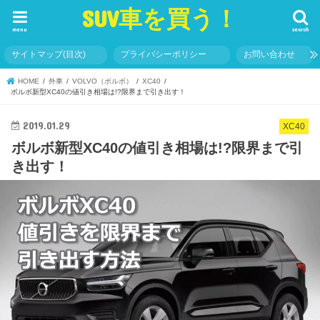
SUV車を買う！
menu
search
サイトマップ(目次)
プライバシーポリシー
お問い合わせ
HOME
外車
VOLVO（ボルボ）
XC40
ボルボ新型XC40の値引き相場は!?限界まで引き出す！
2019.01.29
XC40
ボルボ新型XC40の値引き相場は!?限界まで引
き出す！