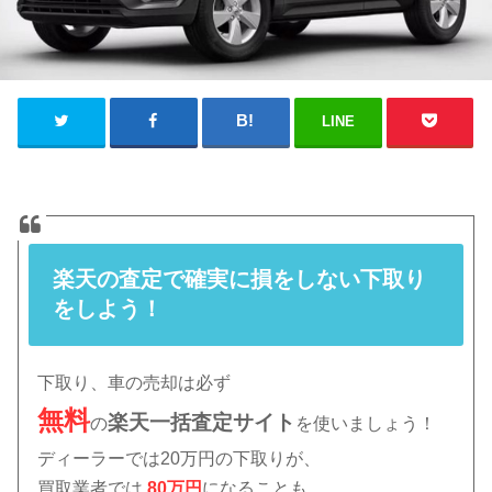
LINE
楽天の査定で確実に損をしない下取り
をしよう！
下取り、車の売却は必ず
無料
楽天
一括査定サイト
の
を使いましょう！
ディーラーでは20万円の下取りが、
買取業者では
80万円
になることも