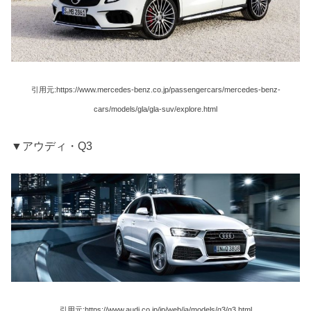
引用元:https://www.mercedes-benz.co.jp/passengercars/mercedes-benz-
cars/models/gla/gla-suv/explore.html
▼アウディ・Q3
引用元:https://www.audi.co.jp/jp/web/ja/models/q3/q3.html