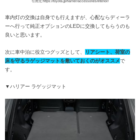
引用元:https://toyota.jp/harrier/accessories/interior/
車内灯の交換は自身でも行えますが、心配ならディーラ
ーへ行って純正オプションのLEDに交換してもらうのも
良いと思います。
次に車中泊に役立つグッズとして、
リアシート、荷室の
床を守るラゲッジマットを敷いておくのがオススメ
で
す。
▼ハリアー ラゲッジマット