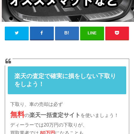
LINE
楽天の査定で確実に損をしない下取り
をしよう！
下取り、車の売却は必ず
無料
楽天
一括査定サイト
の
を使いましょう！
ディーラーでは20万円の下取りが、
買取業者では
80万円
になることも