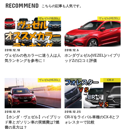
RECOMMEND
こちらの記事も人気です。
ヴェゼル(VEZEL)
ヴェゼル(VEZEL)
2018.12.18
2018.12.6
ヴェゼルの色カラーに迷う人は人
ホンダヴェゼル(VEZEL)ハイブリ
気ランキングを参考に！
ッドZの口コミ評価
ヴェゼル(VEZEL)
CR-V
2018.12.19
2018.12.25
【ホンダ・ヴェゼル】ハイブリッ
CR-Vをライバル車種のCX-8とフ
ド車とガソリン車の実燃費は?燃
ォレスターで比較
費の見方は？