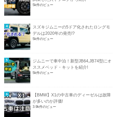
5k件のビュー
スズキジムニーの5ドア化されたロングモ
デルは2020年の発売!?
5k件のビュー
ジムニーで車中泊！新型JB64,JB74型にオ
ススメベッド・キットを紹介!
5k件のビュー
【BMW】X1の中古車のディーゼルは故障
が多いのか評価!
3.9k件のビュー