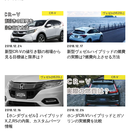
CR-V
ヴェゼル(VEZEL)
2018.12.24
2018.12.17
新型CR-Vの値引き額の相場から
新型ヴェゼルハイブリッドの燃費
見る目標値と限界は？
の実際は?燃費向上させる方法
ヴェゼル(VEZEL)
CR-V
2018.12.16
2018.12.26
【ホンダヴェゼル】ハイブリッド
ホンダCR-V!ハイブリッドとガソ
X,Z,RSの内装、カスタムパーツ
リンの実燃費を比較
情報