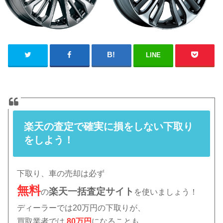
LINE
楽天の査定で確実に損をしない下取り
をしよう！
下取り、車の売却は必ず
無料
楽天
一括査定サイト
の
を使いましょう！
ディーラーでは20万円の下取りが、
買取業者では
80万円
になることも