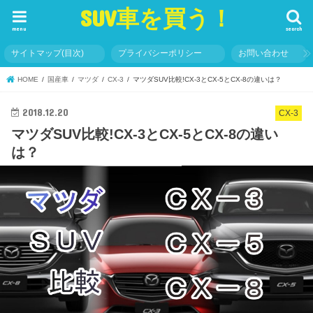
SUV車を買う！
menu
search
サイトマップ(目次)
プライバシーポリシー
お問い合わせ
HOME
国産車
マツダ
CX-3
マツダSUV比較!CX-3とCX-5とCX-8の違いは？
2018.12.20
CX-3
マツダSUV比較!CX-3とCX-5とCX-8の違い
は？