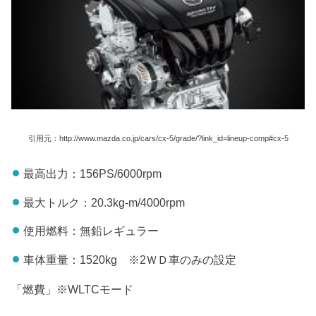
引用元：http://www.mazda.co.jp/cars/cx-5/grade/?link_id=lineup-comp#cx-5
最高出力：156PS/6000rpm
最大トルク：20.3kg-m/4000rpm
使用燃料：無鉛レギュラー
車体重量：1520kg ※2ＷＤ車のみの設定
「燃費」※WLTCモード