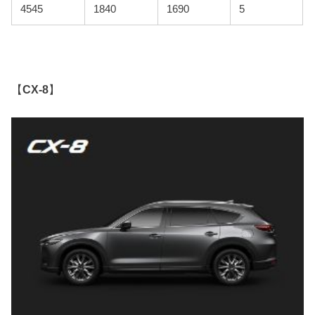
4545
1840
1690
5
【
CX-8
】