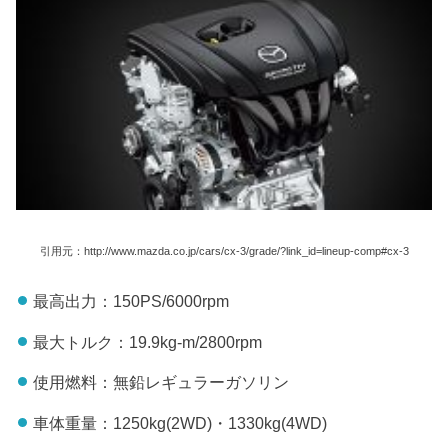
引用元：http://www.mazda.co.jp/cars/cx-3/grade/?link_id=lineup-comp#cx-3
最高出力：150PS/6000rpm
最大トルク：19.9kg-m/2800rpm
使用燃料：無鉛レギュラーガソリン
車体重量：1250kg(2WD)・1330kg(4WD)