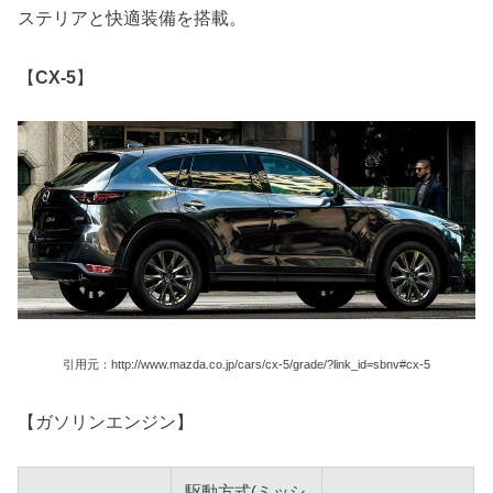
ステリアと快適装備を搭載。
【
CX-5
】
引用元：http://www.mazda.co.jp/cars/cx-5/grade/?link_id=sbnv#cx-5
【ガソリンエンジン】
駆動方式(ミッシ