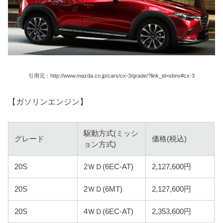
引用元：http://www.mazda.co.jp/cars/cx-3/grade/?link_id=sbnv#cx-3
【ガソリンエンジン】
駆動方式(ミッシ
グレード
価格(税込)
ョン方式)
20S
2ＷＤ(6EC-AT)
2,127,600円
20S
2ＷＤ(6MT)
2,127,600円
20S
4ＷＤ(6EC-AT)
2,353,600円