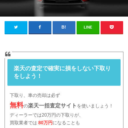
LINE
楽天の査定で確実に損をしない下取り
をしよう！
下取り、車の売却は必ず
無料
楽天
一括査定サイト
の
を使いましょう！
ディーラーでは20万円の下取りが、
買取業者では
80万円
になることも