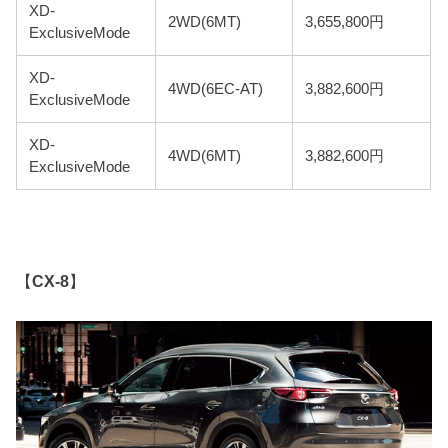
XD-
2WD(6MT)
3,655,800円
ExclusiveMode
XD-
4WD(6EC-AT)
3,882,600円
ExclusiveMode
XD-
4WD(6MT)
3,882,600円
ExclusiveMode
【
CX-8
】