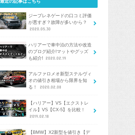
最近の記事はこちら
ジープレネゲードの口コミ評価
が悪すぎ？故障が多いから？
2020.05.30
ハリアーで車中泊の方法や改造
のブログ紹介!マットやグッズ
も紹介!
2020.02.19
アルファロメオ新型ステルヴィ
オの値引き相場から限界を知
る！
2020.02.08
【ハリアー】VS【エクストレ
イル】VS【CX-5】を比較！
2019.02.18
【BMW】X2新型を値引き【デ