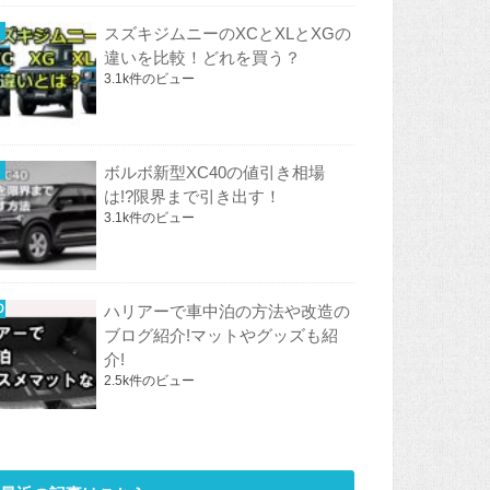
スズキジムニーのXCとXLとXGの
違いを比較！どれを買う？
3.1k件のビュー
ボルボ新型XC40の値引き相場
は!?限界まで引き出す！
3.1k件のビュー
ハリアーで車中泊の方法や改造の
ブログ紹介!マットやグッズも紹
介!
2.5k件のビュー