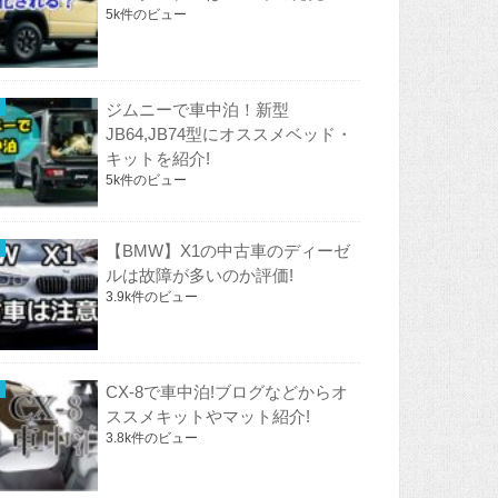
5k件のビュー
ジムニーで車中泊！新型
JB64,JB74型にオススメベッド・
キットを紹介!
5k件のビュー
【BMW】X1の中古車のディーゼ
ルは故障が多いのか評価!
3.9k件のビュー
CX-8で車中泊!ブログなどからオ
ススメキットやマット紹介!
3.8k件のビュー