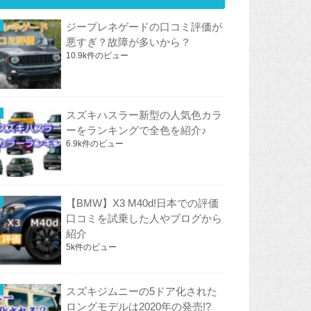
ジープレネゲードの口コミ評価が
悪すぎ？故障が多いから？
10.9k件のビュー
スズキハスラー新型の人気色カラ
ーをランキングで全色を紹介♪
6.9k件のビュー
【BMW】X3 M40d!日本での評価
口コミを試乗した人やブログから
紹介
5k件のビュー
スズキジムニーの5ドア化された
ロングモデルは2020年の発売!?