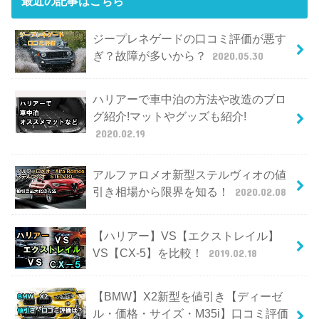
最近の記事はこちら
ジープレネゲードの口コミ評価が悪す
ぎ？故障が多いから？
2020.05.30
ハリアーで車中泊の方法や改造のブロ
グ紹介!マットやグッズも紹介!
2020.02.19
アルファロメオ新型ステルヴィオの値
引き相場から限界を知る！
2020.02.08
【ハリアー】VS【エクストレイル】
VS【CX-5】を比較！
2019.02.18
【BMW】X2新型を値引き【ディーゼ
ル・価格・サイズ・M35i】口コミ評価