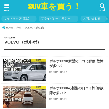
SUV車を買う！
menu
search
サイトマップ(目次)
プライバシーポリシー
お問い合わせ
HOME
外車
VOLVO（ボルボ）
VOLVO（ボルボ）
XC90
ボルボXC90新型の口コミ評価!故障
が多い？
2019.02.02
XC60
ボルボXC60の新型の口コミ評価!故
障が多い？
2019.02.01