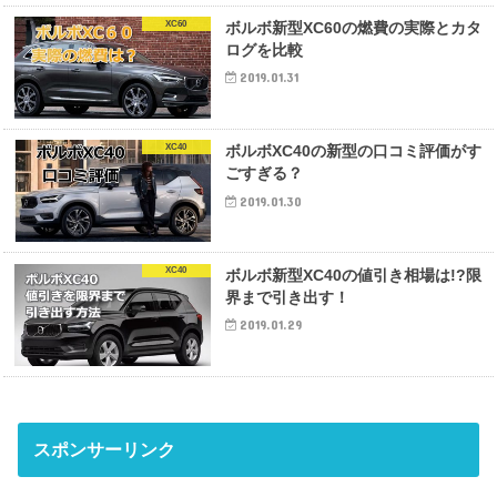
XC60
ボルボ新型XC60の燃費の実際とカタ
ログを比較
2019.01.31
XC40
ボルボXC40の新型の口コミ評価がす
ごすぎる？
2019.01.30
XC40
ボルボ新型XC40の値引き相場は!?限
界まで引き出す！
2019.01.29
スポンサーリンク