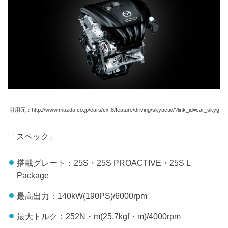
引用元：http://www.mazda.co.jp/cars/cx-8/feature/driving/skyactiv/?link_id=car_skyg
「スペック」
搭載グレート：25S・25S PROACTIVE・25S L
Package
最高出力：140kW(190PS)/6000rpm
最大トルク：252N・m(25.7kgf・m)/4000rpm