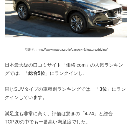
引用元：http://www.mazda.co.jp/cars/cx-8/feature/driving/
日本最大級の口コミサイト「価格.com」の人気ランキン
グでは、「
総合5位
」にランクインし、
同じSUVタイプの車種別ランキングでは、「
3位
」にラン
クインしています。
満足度も非常に高く、評価は驚きの「
4.74
」と総合
TOP20の中でも一番高い満足度でした。