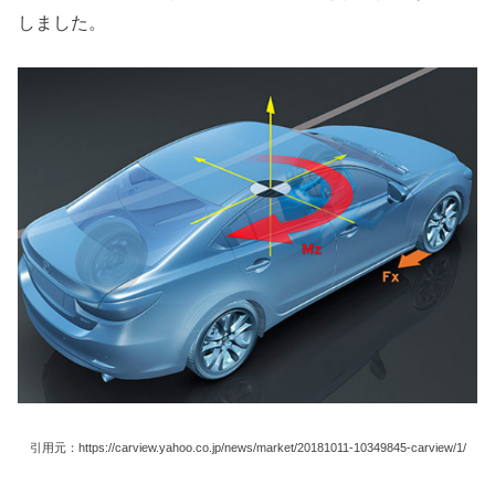
しました。
引用元：https://carview.yahoo.co.jp/news/market/20181011-10349845-carview/1/