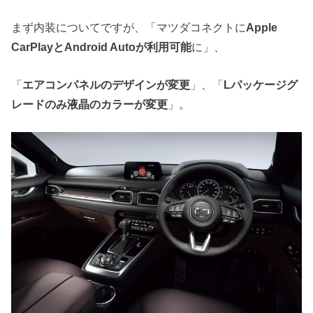
まず内装についてですが、「マツダコネクトに
Apple
CarPlayとAndroid Autoが利用可能
に」、
「
エアコンパネルのデザインが変更
」、「
Lパッケージグ
レードのみ液晶のカラーが変更
」。