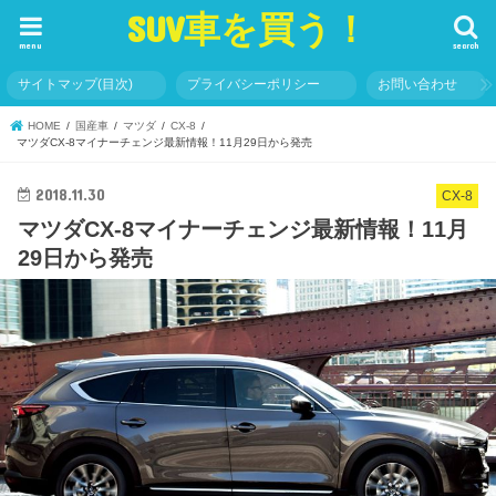
SUV車を買う！
menu
search
サイトマップ(目次)
プライバシーポリシー
お問い合わせ
HOME
国産車
マツダ
CX-8
マツダCX-8マイナーチェンジ最新情報！11月29日から発売
2018.11.30
CX-8
マツダCX-8マイナーチェンジ最新情報！11月
29日から発売