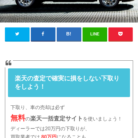
LINE
楽天の査定で確実に損をしない下取り
をしよう！
下取り、車の売却は必ず
無料
楽天
一括査定サイト
の
を使いましょう！
ディーラーでは20万円の下取りが、
買取業者では
80万円
になることも