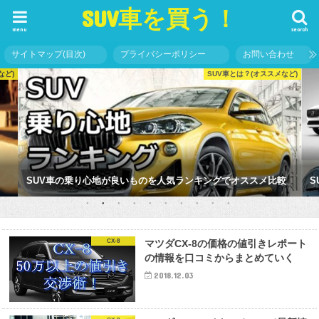
SUV車を買う！
menu
search
サイトマップ(目次)
プライバシーポリシー
お問い合わせ
など)
SUV車とは？(オススメなど)
SUV車の乗り心地が良いものを人気ランキングでオススメ比較
S
CX-8
マツダCX-8の価格の値引きレポート
の情報を口コミからまとめていく
2018.12.03