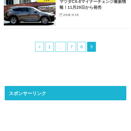
CX-8
マツダCX-8マイナーチェンジ最新情
報！11月29日から発売
2018.11.30
<
1
…
7
8
9
スポンサーリンク