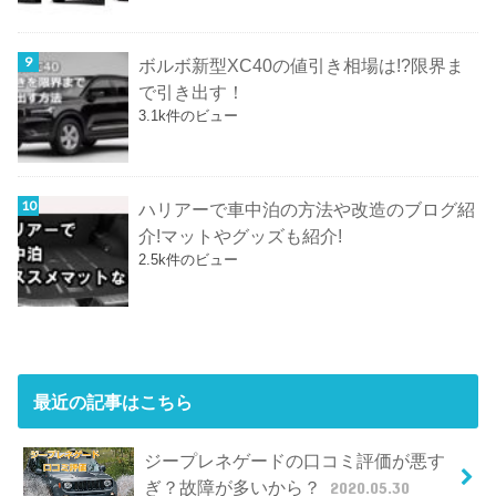
ボルボ新型XC40の値引き相場は!?限界ま
で引き出す！
3.1k件のビュー
ハリアーで車中泊の方法や改造のブログ紹
介!マットやグッズも紹介!
2.5k件のビュー
最近の記事はこちら
ジープレネゲードの口コミ評価が悪す
ぎ？故障が多いから？
2020.05.30